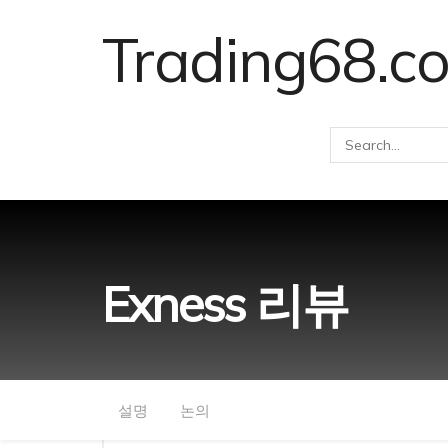
Trading68.c
Exness 리뷰
설명
논의