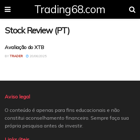
Trading68.com
Stock Review (PT)
Avaliação do XTB
FOREX REVIEW (PT)
BY
TRADER
20/06/2025
Aviso legal
O conteúdo é apenas para fins educacionais e não
constitui aconselhamento financeiro. Sempre faça sua
própria pesquisa antes de investir.
Links úteis