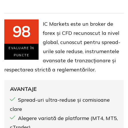
IC Markets este un broker de
98
forex și CFD recunoscut la nivel
global, cunoscut pentru spread-
EVALUARE ÎN
urile sale reduse, instrumentele
PUNCTE
avansate de tranzacționare și
respectarea strictă a reglementărilor.
AVANTAJE
Spread-uri ultra-reduse și comisioane
clare
Alegere variată de platforme (MT4, MT5,
cTrader)