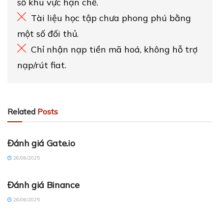
số khu vực hạn chế.
Tài liệu học tập chưa phong phú bằng
một số đối thủ.
Chỉ nhận nạp tiền mã hoá, không hỗ trợ
nạp/rút fiat.
Related
Posts
CRYPTO REVIEW (VI)
Đánh giá Gate.io
26/06/2025
CRYPTO RANKING (VI)
Đánh giá Binance
26/06/2025
CRYPTO RANKING (VI)