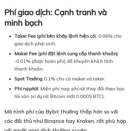
Phí giao dịch: Cạnh tranh và
minh bạch
Taker Fee (phí bên khớp lệnh hiện có
): 0.06% cho
giao dịch phái sinh.
Maker Fee (phí đặt lệnh cung cấp thanh khoản)
:
-0.01% (được hoàn phí) để khuyến khích tính
thanh khoản.
Spot Trading
: 0.1% cho cả maker và taker.
Phí nạp/rút
: Miễn phí nạp; phí rút thay đổi theo loại
tài sản (ví dụ rút Bitcoin mất 0.0005 BTC).
Mô hình phí của Bybit thường thấp hơn so với
các đối thủ như Binance hay Kraken, rất phù hợp
với người giao dịch thường xuyên.