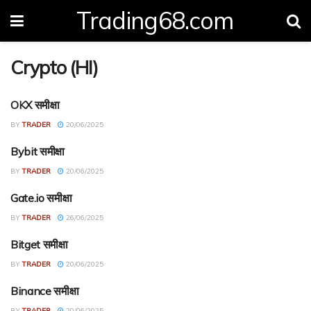
Trading68.com
Crypto (HI)
OKX समीक्षा
CRYPTO RANKING (HI)
BY
TRADER
20/06/2025
Bybit समीक्षा
CRYPTO RANKING (HI)
BY
TRADER
20/06/2025
Gate.io समीक्षा
CRYPTO REVIEW (HI)
BY
TRADER
26/06/2025
Bitget समीक्षा
CRYPTO REVIEW (HI)
BY
TRADER
20/06/2025
Binance समीक्षा
CRYPTO RANKING (HI)
BY
TRADER
20/06/2025