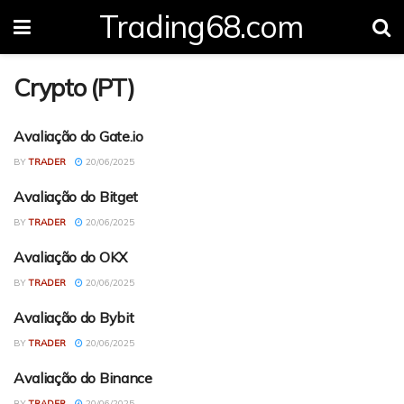
Trading68.com
Crypto (PT)
Avaliação do Gate.io
CRYPTO REVIEW (PT)
BY
TRADER
20/06/2025
Avaliação do Bitget
CRYPTO REVIEW (PT)
BY
TRADER
20/06/2025
Avaliação do OKX
CRYPTO RANKING (PT)
BY
TRADER
20/06/2025
Avaliação do Bybit
CRYPTO RANKING (PT)
BY
TRADER
20/06/2025
Avaliação do Binance
CRYPTO RANKING (PT)
BY
TRADER
20/06/2025